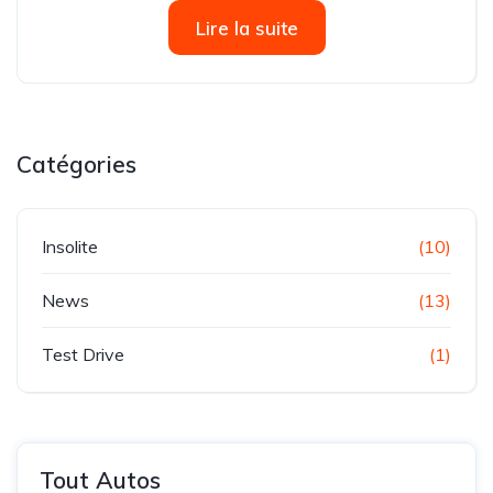
filiale du groupe UTIC, est fière d’annoncer le lancement
Lire la suite
officiel de la marque SANY en...
Catégories
Insolite
(10)
News
(13)
Test Drive
(1)
Tout Autos