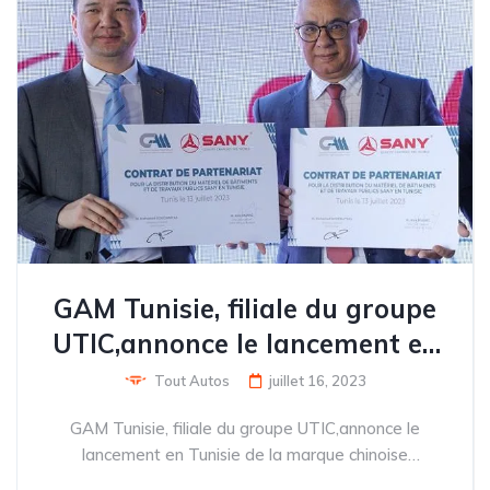
GAM Tunisie, filiale du groupe
UTIC,annonce le lancement en
Tunisie de la marque chinoise
Tout Autos
juillet 16, 2023
SANYd’engins de chantier
GAM Tunisie, filiale du groupe UTIC,annonce le
lancement en Tunisie de la marque chinoise
SANYd’engins de chantier GAM Tunisie, une société