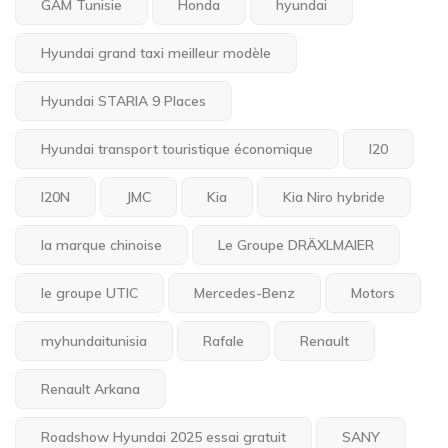
GAM Tunisie
Honda
hyundai
Hyundai grand taxi meilleur modèle
Hyundai STARIA 9 Places
Hyundai transport touristique économique
I20
I20N
JMC
Kia
Kia Niro hybride
la marque chinoise
Le Groupe DRÄXLMAIER
le groupe UTIC
Mercedes-Benz
Motors
myhundaitunisia
Rafale
Renault
Renault Arkana
Roadshow Hyundai 2025 essai gratuit
SANY