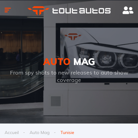
AUTO
MAG
From spy shots to new releases to auto show
coverage
Accueil
Auto Mag
Tunisie