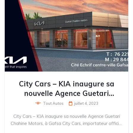
City Cars – KIA inaugure sa
nouvelle Agence Guetari
Chahine Motors, à Gafsa
Tout Autos
juillet 4, 2023
City Cars – KIA inaugure sa nouvelle Agence Guetari
Chahine Motors, à Gafsa City Cars, importateur officiel
de la marque KIA en Tunisie, vient d’annoncer