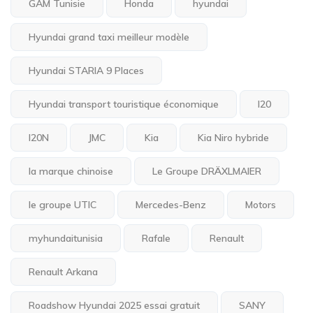
GAM Tunisie
Honda
hyundai
Hyundai grand taxi meilleur modèle
Hyundai STARIA 9 Places
Hyundai transport touristique économique
I20
I20N
JMC
Kia
Kia Niro hybride
la marque chinoise
Le Groupe DRÄXLMAIER
le groupe UTIC
Mercedes-Benz
Motors
myhundaitunisia
Rafale
Renault
Renault Arkana
Roadshow Hyundai 2025 essai gratuit
SANY