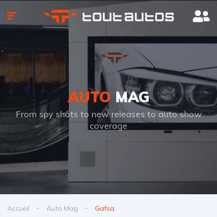
AUTO
MAG
From spy shots to new releases to auto show
coverage
Accueil
Auto Mag
Gafsa