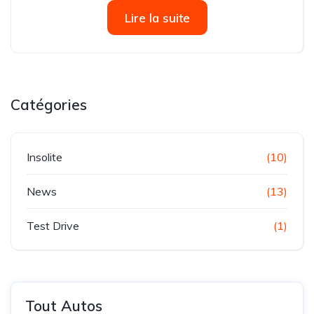
l’ouverture de sa nouvelle agence, Guetari Chahine
Lire la suite
Motors, à Gafsa. La...
Catégories
Insolite
(10)
News
(13)
Test Drive
(1)
Tout Autos