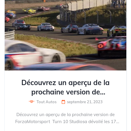
Découvrez un aperçu de la
prochaine version de
ForzaMotorsport
Tout Autos
septembre 21, 2023
Découvrez un aperçu de la prochaine version de
ForzaMotorsport Turn 10 Studiosa dévoilé les 17
premières minutes de la prochaine version