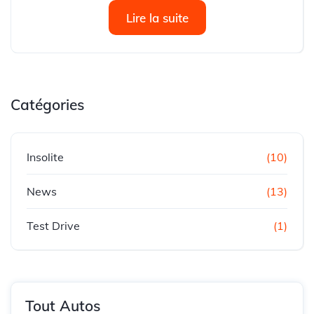
deForzaMotorsport le 11 septembre 2023 (lien), offrant
Lire la suite
ainsi l’occasion de découvrir les premières courses et...
Catégories
Insolite
(10)
News
(13)
Test Drive
(1)
Tout Autos