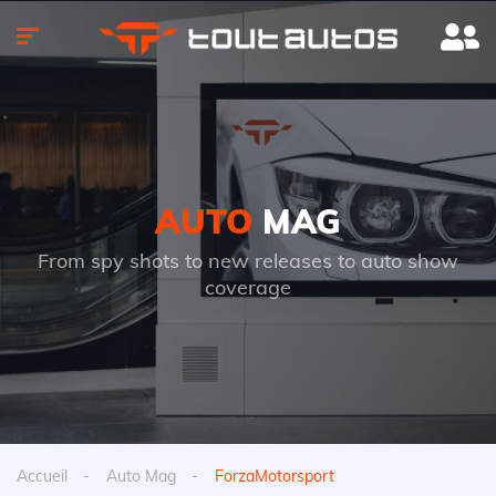
AUTO
MAG
From spy shots to new releases to auto show
coverage
Accueil
Auto Mag
ForzaMotorsport