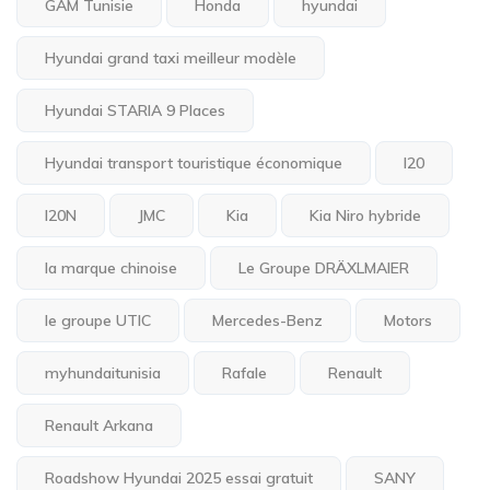
GAM Tunisie
Honda
hyundai
Hyundai grand taxi meilleur modèle
Hyundai STARIA 9 Places
Hyundai transport touristique économique
I20
I20N
JMC
Kia
Kia Niro hybride
la marque chinoise
Le Groupe DRÄXLMAIER
le groupe UTIC
Mercedes-Benz
Motors
myhundaitunisia
Rafale
Renault
Renault Arkana
Roadshow Hyundai 2025 essai gratuit
SANY