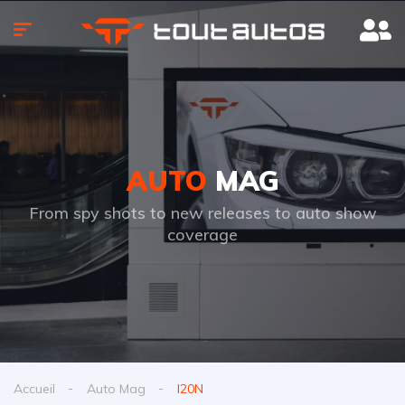
AUTO
MAG
From spy shots to new releases to auto show
coverage
Accueil
Auto Mag
I20N