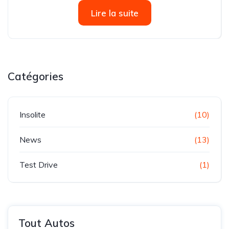
Officiel Confirmé Hyundai a lancé un rappel à l’échelle
Lire la suite
mondiale...
Catégories
Insolite
(10)
News
(13)
Test Drive
(1)
Tout Autos