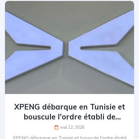
XPENG débarque en Tunisie et
bouscule l'ordre établi de
l'électrique
mai 12, 2026
XPENG débarque en Tunisie et bouscule l’ordre établi