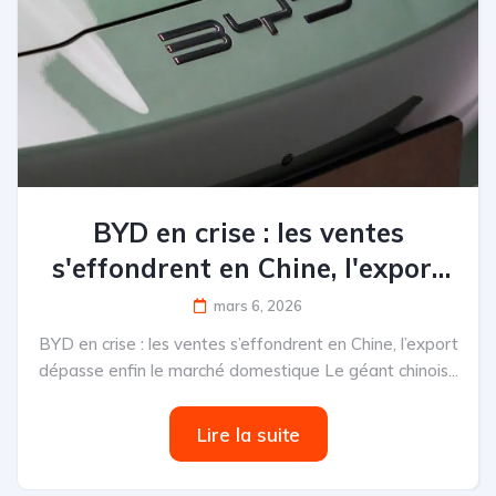
BYD en crise : les ventes
s'effondrent en Chine, l'export
dépasse enfin le marché
mars 6, 2026
domestique
BYD en crise : les ventes s’effondrent en Chine, l’export
dépasse enfin le marché domestique Le géant chinois...
Lire la suite