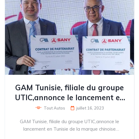
GAM Tunisie, filiale du groupe
UTIC,annonce le lancement en
Tunisie de la marque chinoise
Tout Autos
juillet 16, 2023
SANYd’engins de chantier
GAM Tunisie, filiale du groupe UTIC,annonce le
lancement en Tunisie de la marque chinoise
SANYd’engins de chantier GAM Tunisie, une société