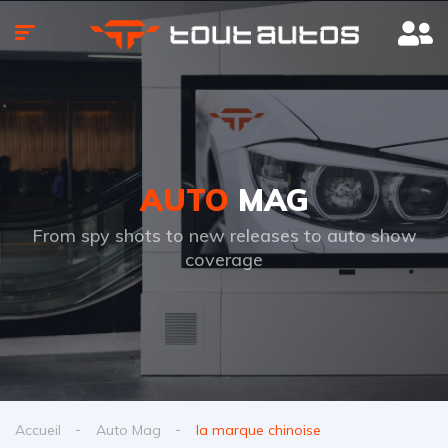
AUTO
MAG
From spy shots to new releases to auto show
coverage
Accueil
Auto Mag
la marque chinoise