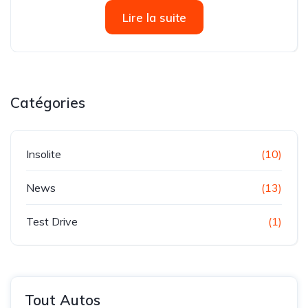
filiale du groupe UTIC, est fière d’annoncer le lancement
Lire la suite
officiel de la marque SANY en...
Catégories
Insolite
(10)
News
(13)
Test Drive
(1)
Tout Autos