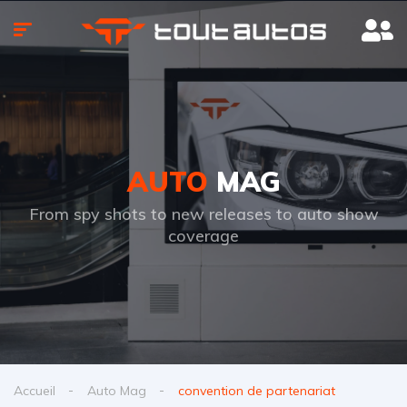
AUTO
MAG
From spy shots to new releases to auto show
coverage
Accueil
Auto Mag
convention de partenariat