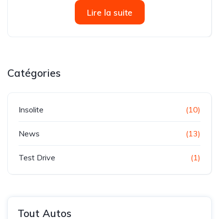
partenariat avec l’Association Tunisienne de Prévention
Lire la suite
Routière, renouvelant ainsi un partenariat historique et
solide entre les deux institutions....
Catégories
Insolite
(10)
News
(13)
Test Drive
(1)
Tout Autos