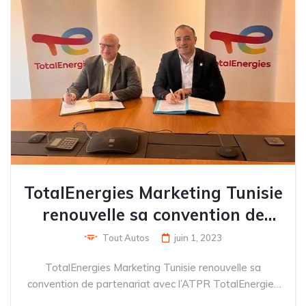
TotalEnergies Marketing Tunisie
renouvelle sa convention de
partenariat avec l’ATPR
Tout Autos
juin 1, 2023
TotalEnergies Marketing Tunisie renouvelle sa
convention de partenariat avec l’ATPR TotalEnergies
Marketing Tunisie a signé une convention de