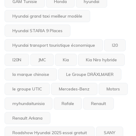
GAM Tunisie
Honda
hyundai
Hyundai grand taxi meilleur modèle
Hyundai STARIA 9 Places
Hyundai transport touristique économique
I20
I20N
JMC
Kia
Kia Niro hybride
la marque chinoise
Le Groupe DRÄXLMAIER
le groupe UTIC
Mercedes-Benz
Motors
myhundaitunisia
Rafale
Renault
Renault Arkana
Roadshow Hyundai 2025 essai gratuit
SANY