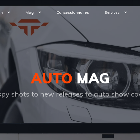
on
Mag
Concessionnaires
Services
AUTO
MAG
py shots to new releases to auto show c