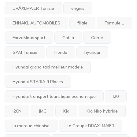
DRÄXLMAIER Tunisie
engins
ENNAKL AUTOMOBILES
filiale
Formule 1
ForzaMotorsport
Gafsa
Game
GAM Tunisie
Honda
hyundai
Hyundai grand taxi meilleur modèle
Hyundai STARIA 9 Places
Hyundai transport touristique économique
I20
I20N
JMC
Kia
Kia Niro hybride
la marque chinoise
Le Groupe DRÄXLMAIER