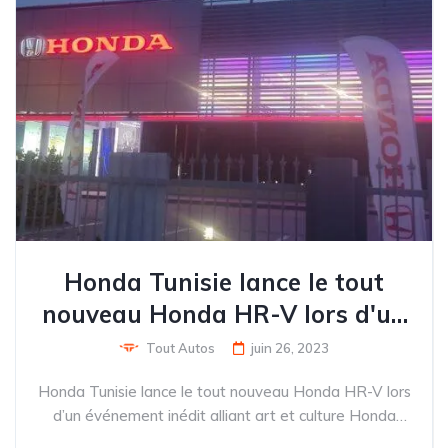
Honda Tunisie lance le tout
nouveau Honda HR-V lors d'un
événement inédit alliant art et
Tout Autos
juin 26, 2023
culture
Honda Tunisie lance le tout nouveau Honda HR-V lors
d’un événement inédit alliant art et culture Honda
Tunisie a annoncé le lancement du tout nouveau Honda