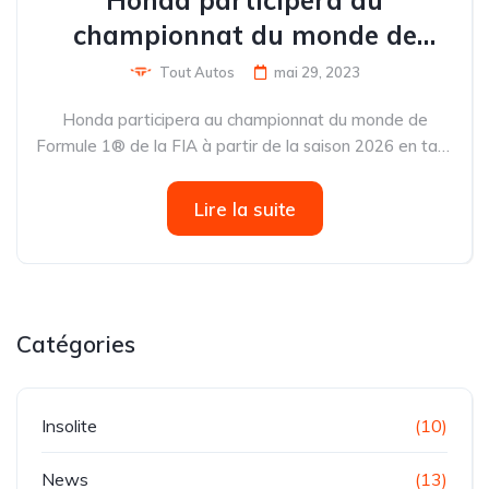
Honda participera au
championnat du monde de
Formule 1® de la FIA à partir de
Tout Autos
mai 29, 2023
la saison 2026 en tant que
Honda participera au championnat du monde de
fournisseur de groupes
Formule 1® de la FIA à partir de la saison 2026 en tant
propulseurs pour l'équipe Aston
que fournisseur de groupes propulseurs pour l’équipe
Aston Martin Aramco Cognizant Formula One® Team
Martin Aramco Cognizant
Lire la suite
Alors que...
Formula One® Team
Catégories
Insolite
(10)
News
(13)