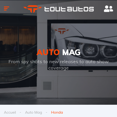
AUTO
MAG
From spy shots to new releases to auto show
coverage
Accueil
Auto Mag
Honda