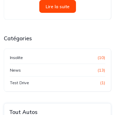
Hyundai Motor relance son grand roadshow national
Lire la suite
dédié à la Hyundai STARIA...
Catégories
Insolite
(10)
News
(13)
Test Drive
(1)
Tout Autos