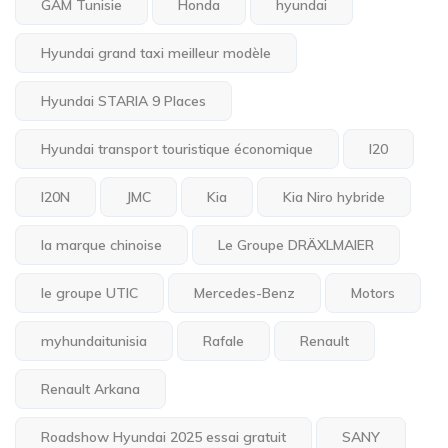
GAM Tunisie
Honda
hyundai
Hyundai grand taxi meilleur modèle
Hyundai STARIA 9 Places
Hyundai transport touristique économique
I20
I20N
JMC
Kia
Kia Niro hybride
la marque chinoise
Le Groupe DRÄXLMAIER
le groupe UTIC
Mercedes-Benz
Motors
myhundaitunisia
Rafale
Renault
Renault Arkana
Roadshow Hyundai 2025 essai gratuit
SANY