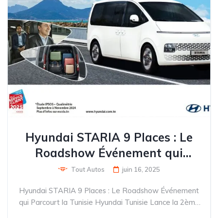
Hyundai STARIA 9 Places : Le
Roadshow Événement qui
Parcourt la Tunisie
Tout Autos
juin 16, 2025
Hyundai STARIA 9 Places : Le Roadshow Événement
qui Parcourt la Tunisie Hyundai Tunisie Lance la 2ème
Édition de son Grand Roadshow National Alpha