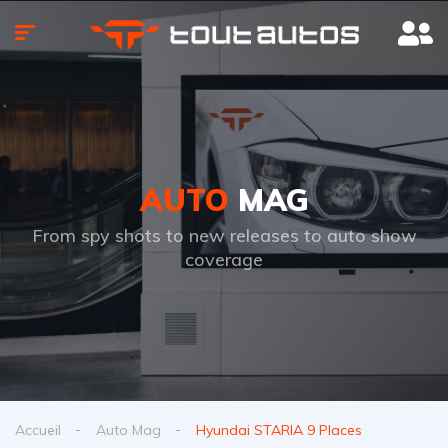
AUTO
MAG
From spy shots to new releases to auto show
coverage
Accueil
Auto Mag
Hyundai STARIA 9 Places