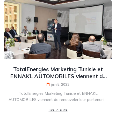
TotalEnergies Marketing Tunisie et
ENNAKL AUTOMOBILES viennent de
renouveler leur partenariat pour une
juin 5, 2023
durée de cinq ans
TotalEnergies Marketing Tunisie et ENNAKL
AUTOMOBILES viennent de renouveler leur partenariat
pour une durée de cinq ans Le...
Lire la suite