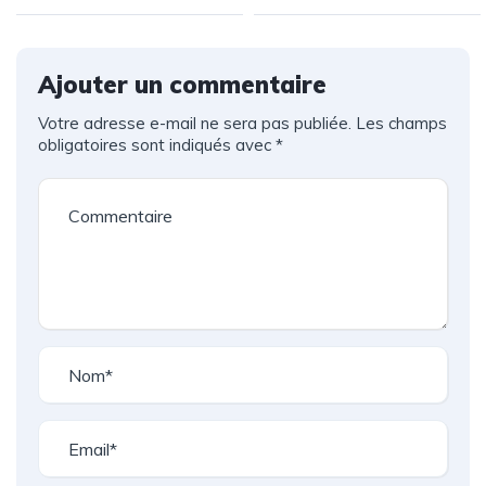
au cœur de
GATBIKE
la marque
Challenge
qui
Ajouter un commentaire
réinvente
Votre adresse e-mail ne sera pas publiée.
le luxe
Les champs
obligatoires sont indiqués avec
*
automobile