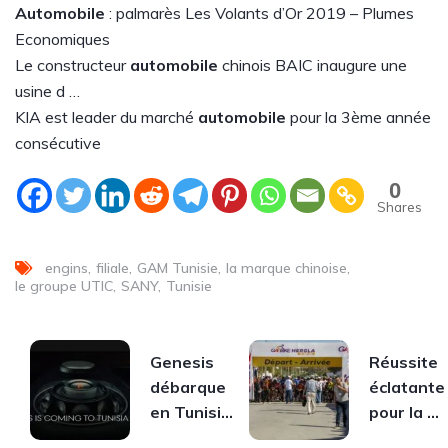
Automobile
: palmarès Les Volants d’Or 2019 – Plumes
Economiques
Le constructeur
automobile
chinois BAIC inaugure une
usine d …
KIA est leader du marché
automobile
pour la 3ème année
consécutive
0
Shares
engins
filiale
GAM Tunisie
la marque chinoise
le groupe UTIC
SANY
Tunisie
Genesis
Réussite
débarque
éclatante
en Tunisie
pour la 5e
: plongée
édition de