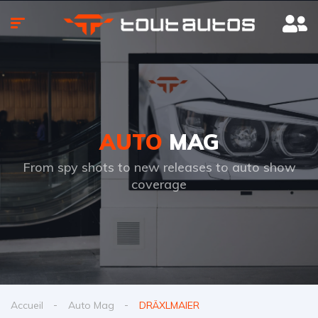
AUTO
MAG
From spy shots to new releases to auto show
coverage
Accueil
Auto Mag
DRÄXLMAIER