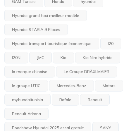
GAM Tunisie
Honda
hyundai
Hyundai grand taxi meilleur modèle
Hyundai STARIA 9 Places
Hyundai transport touristique économique
I20
I20N
JMC
Kia
Kia Niro hybride
la marque chinoise
Le Groupe DRÄXLMAIER
le groupe UTIC
Mercedes-Benz
Motors
myhundaitunisia
Rafale
Renault
Renault Arkana
Roadshow Hyundai 2025 essai gratuit
SANY