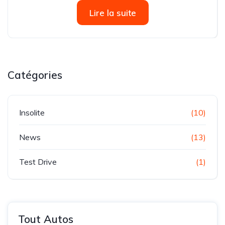
2023, le prix de la meilleure action RSE 2023. Ce prix lui
Lire la suite
a été décerné...
Catégories
Insolite
(10)
News
(13)
Test Drive
(1)
Tout Autos