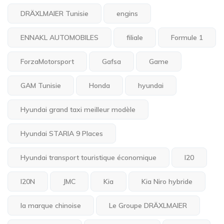
DRÄXLMAIER Tunisie
engins
ENNAKL AUTOMOBILES
filiale
Formule 1
ForzaMotorsport
Gafsa
Game
GAM Tunisie
Honda
hyundai
Hyundai grand taxi meilleur modèle
Hyundai STARIA 9 Places
Hyundai transport touristique économique
I20
I20N
JMC
Kia
Kia Niro hybride
la marque chinoise
Le Groupe DRÄXLMAIER