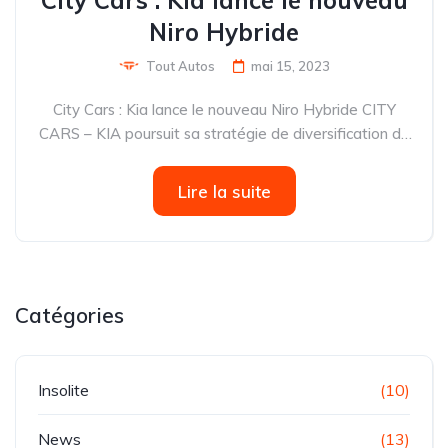
City Cars : Kia lance le nouveau
Niro Hybride
Tout Autos
mai 15, 2023
City Cars : Kia lance le nouveau Niro Hybride CITY
CARS – KIA poursuit sa stratégie de diversification de
la gamme de véhicules vendus en Tunisie, revenant
notamment avec l’introduction du nouveau Kia Niro
Lire la suite
hybride. La...
Catégories
Insolite
(10)
News
(13)