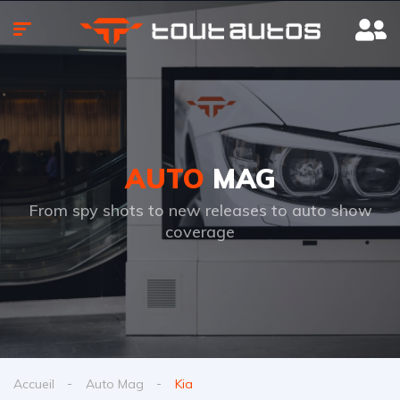
AUTO
MAG
From spy shots to new releases to auto show
coverage
Accueil
Auto Mag
Kia