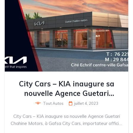
City Cars – KIA inaugure sa
nouvelle Agence Guetari
Chahine Motors, à Gafsa
Tout Autos
juillet 4, 2023
City Cars – KIA inaugure sa nouvelle Agence Guetari
Chahine Motors, à Gafsa City Cars, importateur officiel
de la marque KIA en Tunisie, vient d’annoncer