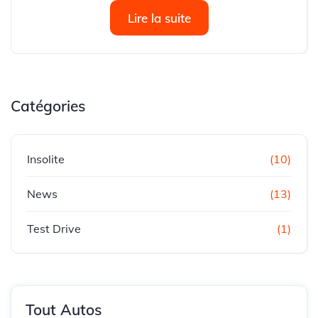
du segment D s’appellera Rafale. Ce nom trouve son
Lire la suite
origine dans...
Catégories
Insolite
(10)
News
(13)
Test Drive
(1)
Tout Autos