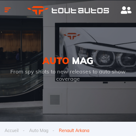
AUTO
MAG
From spy shots to new releases to auto show
coverage
Accueil
Auto Mag
Renault Arkana