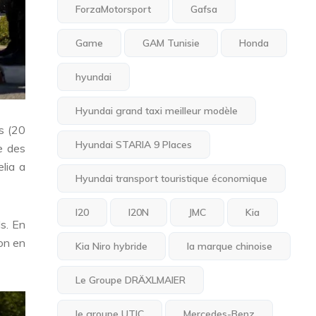
ForzaMotorsport
Gafsa
Game
GAM Tunisie
Honda
hyundai
Hyundai grand taxi meilleur modèle
s (20
Hyundai STARIA 9 Places
e des
lia a
Hyundai transport touristique économique
I20
I20N
JMC
Kia
ds. En
ion en
Kia Niro hybride
la marque chinoise
Le Groupe DRÄXLMAIER
le groupe UTIC
Mercedes-Benz