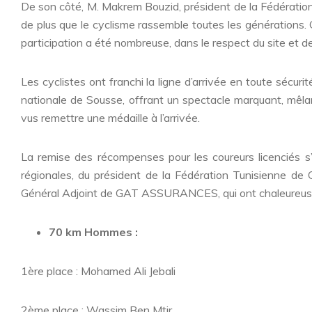
De son côté, M. Makrem Bouzid, président de la Fédération 
de plus que le cyclisme rassemble toutes les générations. G
participation a été nombreuse, dans le respect du site et 
Les cyclistes ont franchi la ligne d’arrivée en toute sécuri
nationale de Sousse, offrant un spectacle marquant, mêlan
vus remettre une médaille à l’arrivée.
La remise des récompenses pour les coureurs licenciés s
régionales, du président de la Fédération Tunisienne de 
Général Adjoint de GAT ASSURANCES, qui ont chaleureuseme
70 km Hommes :
1ère place : Mohamed Ali Jebali
2ème place : Wassim Ben Mtir