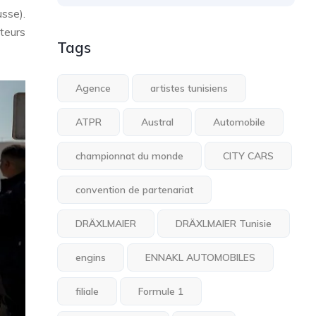
sse).
ateurs
Tags
Agence
artistes tunisiens
ATPR
Austral
Automobile
championnat du monde
CITY CARS
convention de partenariat
DRÄXLMAIER
DRÄXLMAIER Tunisie
engins
ENNAKL AUTOMOBILES
filiale
Formule 1