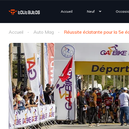
Accueil
Neuf
Occasi
Accueil
Auto Mag
Réussite éclatante pour la 5e 