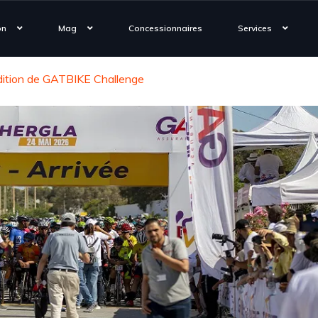
on
Mag
Concessionnaires
Services
édition de GATBIKE Challenge