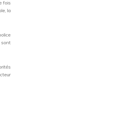
e fois
le, la
police
e sont
rités
cteur