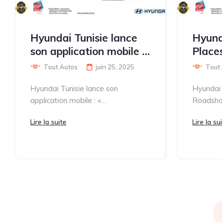
Hyundai Tunisie lance
Hyund
son application mobile :
Place
« MyHyundaiTunisia ».
Événe
Tout Autos
juin 25, 2025
Tout
Parcou
Hyundai Tunisie lance son
Hyundai 
application mobile : «
Roadsho
MyHyundaiTunisia ». Alpha
Parcourt
Lire la suite
Lire la su
Hyundai Motor, distributeur officiel
Lance la
de la...