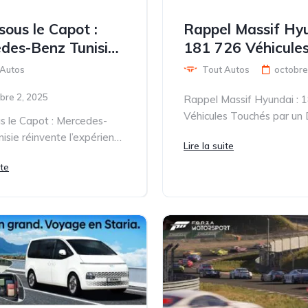
sous le Capot :
Rappel Massif Hyu
des-Benz Tunisie
181 726 Véhicule
nte l'expérience
Touchés par un D
 Autos
Tout Autos
octobre
Critique de Pomp
bre 2, 2025
Rappel Massif Hyundai : 
Carburant
Véhicules Touchés par un
us le Capot : Mercedes-
Critique de Pompe à Carb
isie réinvente l’expérience
Lire la suite
Alerte Sécurité...
and Mercedes-Benz
ite
es œuvres d’art dans