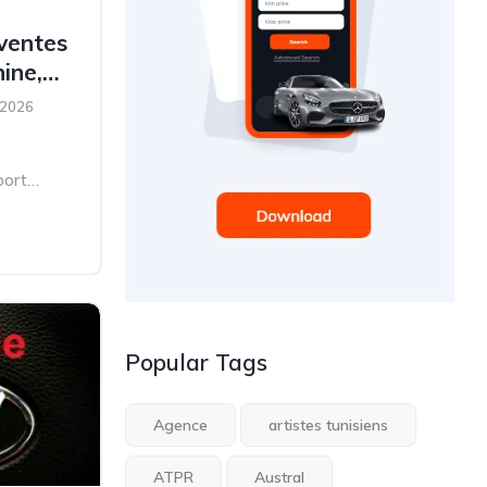
 ventes
ine,
nfin
 2026
ique
port
s...
Popular Tags
Agence
artistes tunisiens
ATPR
Austral