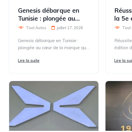
Genesis débarque en
Réuss
Tunisie : plongée au
la 5e 
cœur de la marque qui
GATBI
Tout Autos
juillet 17, 2026
Tout
réinvente le luxe
Genesis débarque en Tunisie :
Réussite
automobile
plongée au cœur de la marque qui
édition
réinvente le luxe automobile La...
cinquiè
Lire la suite
Lire la su
Challeng