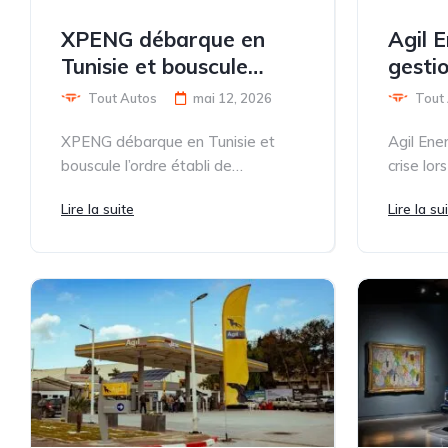
XPENG débarque en
Agil 
Tunisie et bouscule
gestio
l'ordre établi de
d’un 
Tout Autos
mai 12, 2026
Tout
l'électrique
inter
XPENG débarque en Tunisie et
Agil Ene
natur
bouscule l’ordre établi de
crise lor
l’électrique Ce n’est plus une
grandeur 
Lire la suite
Lire la su
rumeur, c’est une offensive...