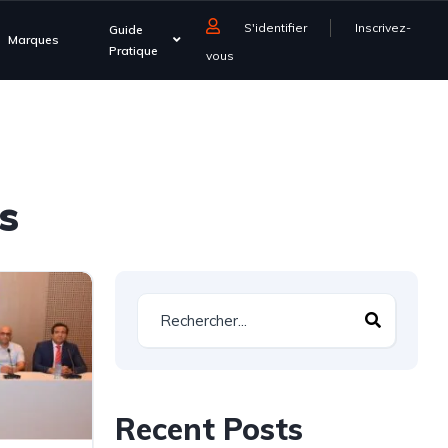
S'identifier
Inscrivez-
Guide
Marques
Pratique
vous
s
Recent Posts