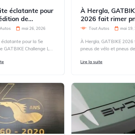
ite éclatante pour
À Hergla, GATBI
édition de
2026 fait rimer p
KE Challenge
de vélo et pneus 
 Autos
mai 26, 2026
Tout Autos
mai 19,
voiture
 éclatante pour la 5e
À Hergla, GATBIKE 2026 f
 de GATBIKE Challenge La
pneus de vélo et pneus de
me édition de GATBIKE
Le dimanche 24 mai 2026,.
ite
Lire la suite
e, organisée par GAT...