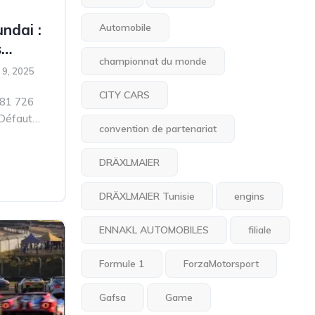
ndai :
Automobile
s
championnat du monde
éfaut
 9, 2025
e à
CITY CARS
181 726
 Défaut
convention de partenariat
urant
DRÄXLMAIER
DRÄXLMAIER Tunisie
engins
ENNAKL AUTOMOBILES
filiale
Formule 1
ForzaMotorsport
Gafsa
Game