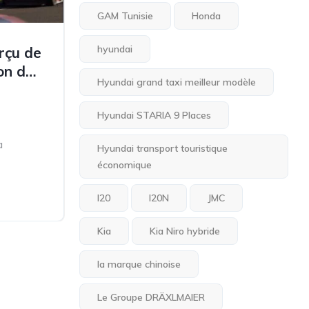
GAM Tunisie
Honda
hyundai
rçu de
on de
Hyundai grand taxi meilleur modèle
Hyundai STARIA 9 Places
a
Hyundai transport touristique
économique
remières
I20
I20N
JMC
Kia
Kia Niro hybride
la marque chinoise
Le Groupe DRÄXLMAIER