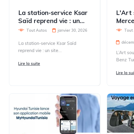
La station-service Ksar
L'Art 
Saïd reprend vie : un
Merce
site métamorphosé et
réinve
Tout Autos
janvier 30, 2026
Tout
modernisé au service
luxe
décem
La station-service Ksar Saïd
des automobilistes
reprend vie : un site
L’Art so
métamorphosé et modernisé au
Benz Tun
Lire la suite
service des automobilistes La
luxe Qu
Société...
Lire la su
expose d
son...