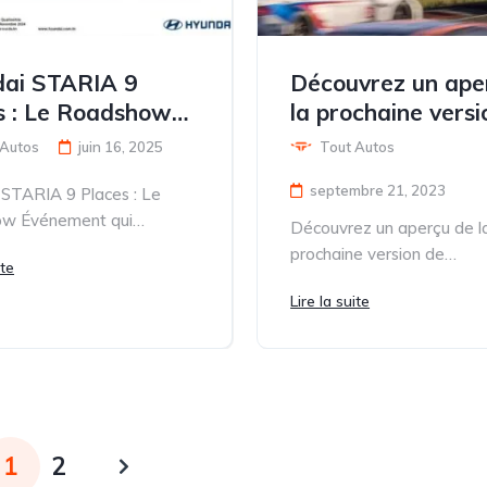
ai STARIA 9
Découvrez un ape
s : Le Roadshow
la prochaine versi
ment qui
ForzaMotorsport
 Autos
juin 16, 2025
Tout Autos
rt la Tunisie
septembre 21, 2023
STARIA 9 Places : Le
w Événement qui
Découvrez un aperçu de l
 la Tunisie Hyundai Tunisie
prochaine version de
ite
 2ème Édition...
ForzaMotorsport Turn 10
Lire la suite
Studiosa dévoilé les 17 p
minutes de...
1
2