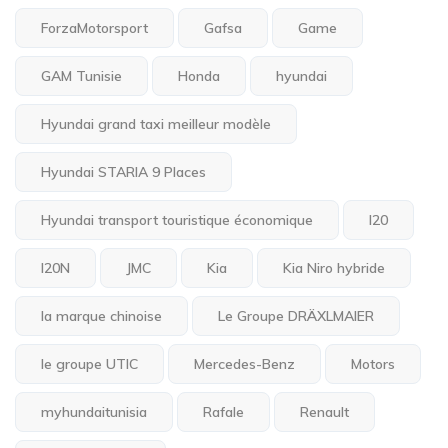
ForzaMotorsport
Gafsa
Game
GAM Tunisie
Honda
hyundai
Hyundai grand taxi meilleur modèle
Hyundai STARIA 9 Places
Hyundai transport touristique économique
I20
I20N
JMC
Kia
Kia Niro hybride
la marque chinoise
Le Groupe DRÄXLMAIER
le groupe UTIC
Mercedes-Benz
Motors
myhundaitunisia
Rafale
Renault