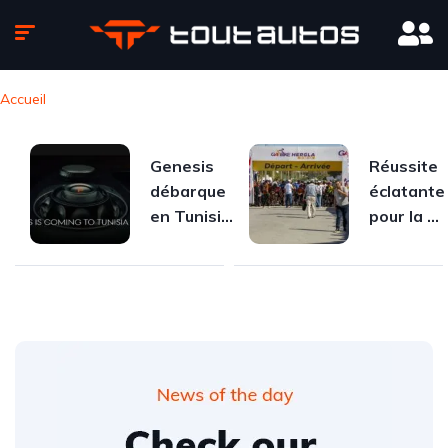
Accueil
Genesis
Réussite
débarque
éclatante
en Tunisie
pour la 5e
: plongée
édition de
au cœur de
GATBIKE
la marque
Challenge
qui
réinvente
le luxe
automobile