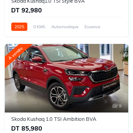
Skoda Kushaq1.0 TSI Style BVA
DT 92,980
2025
0 KMS
Automoatique
Essence
Traction-6 rapports
A vendre
9
Skoda Kushaq 1.0 TSI Ambition BVA
DT 85,980