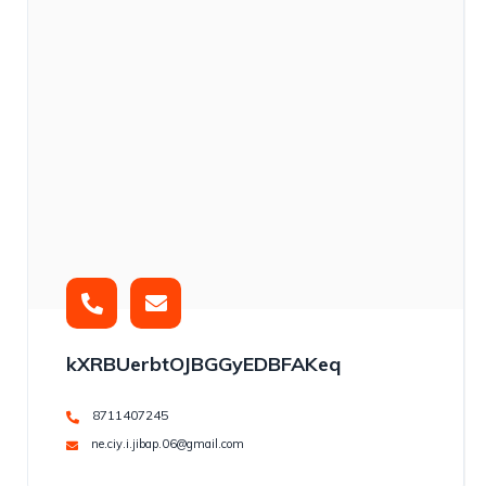
kXRBUerbtOJBGGyEDBFAKeq
8711407245
ne.ciy.i.jibap.06@gmail.com