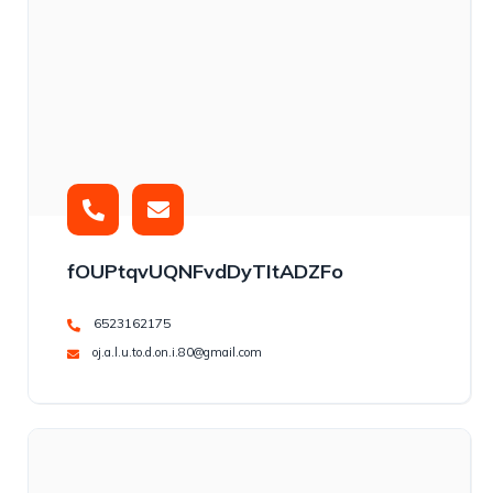
fOUPtqvUQNFvdDyTItADZFo
6523162175
oj.a.l.u.to.d.on.i.80@gmail.com