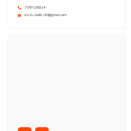
7207128214
d.o.m.i.kodo.l.60@gmail.com