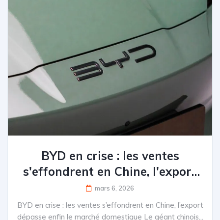
BYD en crise : les ventes
s'effondrent en Chine, l'export
dépasse enfin le marché
mars 6, 2026
domestique
BYD en crise : les ventes s’effondrent en Chine, l’export
dépasse enfin le marché domestique Le géant chinois...