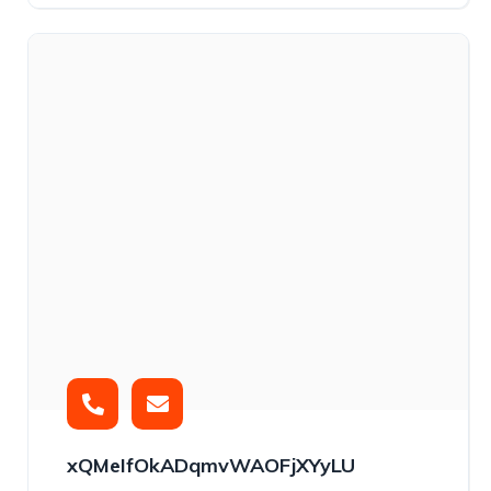
xQMeIfOkADqmvWAOFjXYyLU