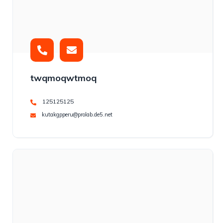
twqmoqwtmoq
125125125
kutakgpperu@prolab.de5.net