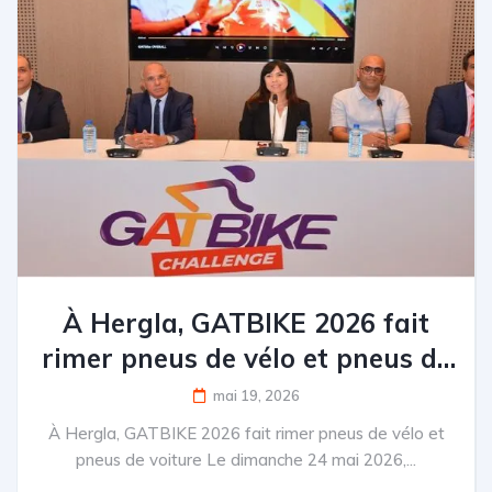
À Hergla, GATBIKE 2026 fait
rimer pneus de vélo et pneus de
voiture
mai 19, 2026
À Hergla, GATBIKE 2026 fait rimer pneus de vélo et
pneus de voiture Le dimanche 24 mai 2026,...