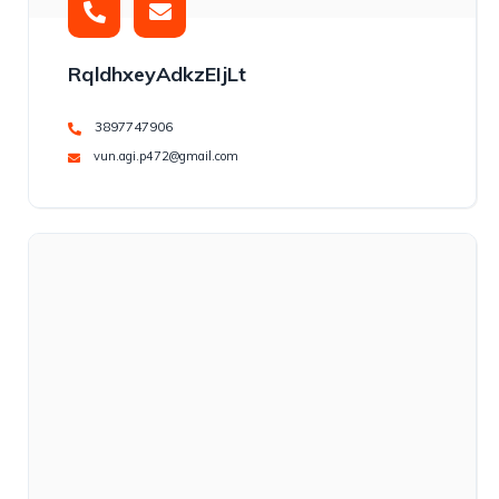
RqldhxeyAdkzEIjLt
3897747906
vun.agi.p472@gmail.com