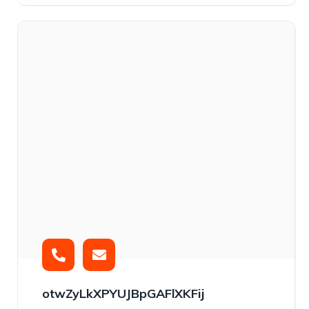
otwZyLkXPYUJBpGAFlXKFij