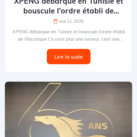
XPENG débarque en Tunisie et
bouscule l'ordre établi de
l'électrique
mai 12, 2026
XPENG débarque en Tunisie et bouscule l’ordre établi
de l’électrique Ce n’est plus une rumeur, c’est une
offensive...
Lire la suite