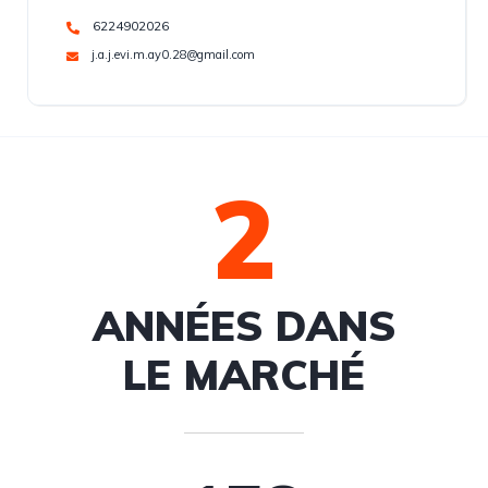
6224902026
j.a.j.evi.m.ay0.28@gmail.com
2
ANNÉES DANS
LE MARCHÉ