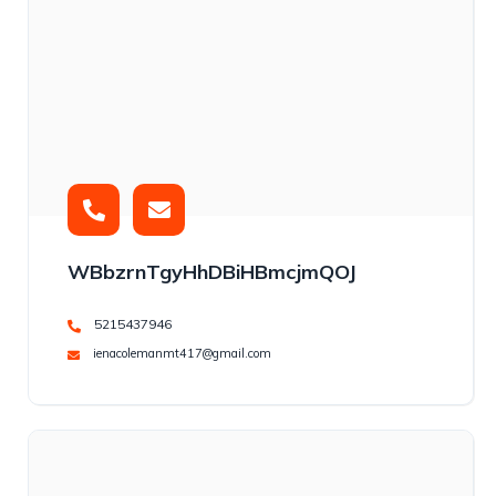
WBbzrnTgyHhDBiHBmcjmQOJ
5215437946
ienacolemanmt417@gmail.com