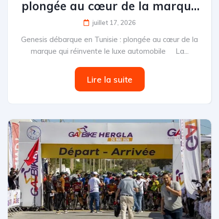
plongée au cœur de la marque
qui réinvente le luxe automobile
juillet 17, 2026
Genesis débarque en Tunisie : plongée au cœur de la
marque qui réinvente le luxe automobile La...
Lire la suite