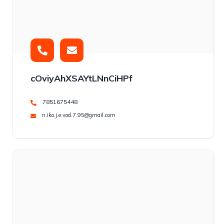
cOviyAhXSAYtLNnCiHPf
7851675448
n.iko.j.e.vod.7.95@gmail.com