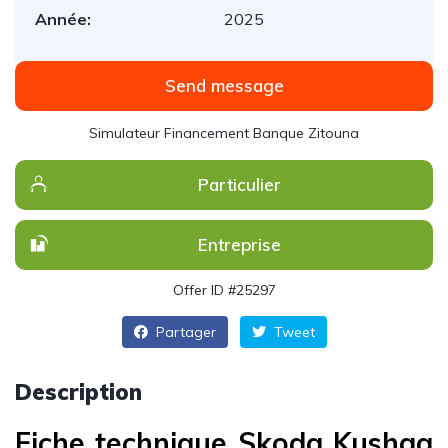
Année:
2025
Send message
Simulateur Financement Banque Zitouna
Particulier
Entreprise
Offer ID #25297
Partager
Tweet
Description
Fiche technique Skoda Kushaq