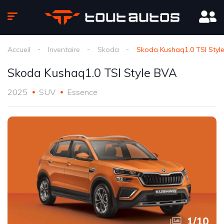
Accueil
Inventaire
Skoda
Skoda Kushaq1.0 TSI Styl
Skoda Kushaq1.0 TSI Style BVA
2025
SUV
Essence
1
/
10