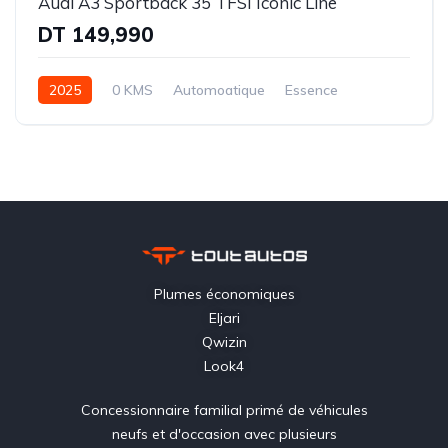
Audi A3 Sportback 35 TFSI Iconic Line
DT 149,990
2025
0 KMS
Automoatique
Essence
Traction-8 rapports
Plumes économiques
Eljari
Qwizin
Look4
Concessionnaire familial primé de véhicules
neufs et d'occasion avec plusieurs