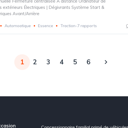
nuelle Fermeture centralisée À distance Ordinateur de
s extérieurs Électriques | Dégivrants Système Start &
triques Avant/Arrière
Automoatique
Essence
Traction-7 rapports
C
1
2
3
4
5
6
casion
Concessionnaire familial primé de véhicule