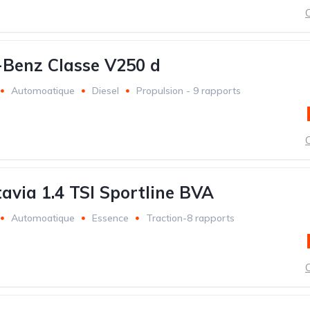
C
Benz Classe V250 d
Automoatique
Diesel
Propulsion - 9 rapports
C
avia 1.4 TSI Sportline BVA
Automoatique
Essence
Traction-8 rapports
C