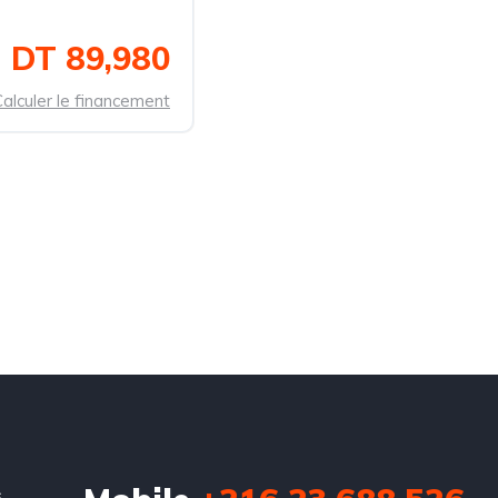
DT 89,980
alculer le financement
s