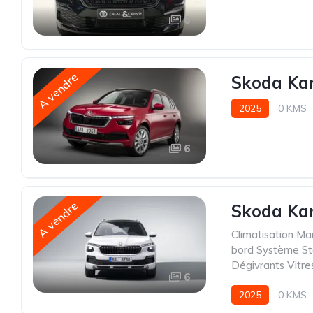
6
A vendre
Skoda Kam
2025
0 KMS
6
A vendre
Skoda Kam
Climatisation Ma
bord Système Sta
Dégivrants Vitre
6
2025
0 KMS