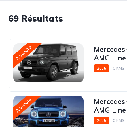
69 Résultats
A vendre
Mercedes-
AMG Line 
2025
0 KMS
10
A vendre
Mercedes-
AMG Line
2025
0 KMS