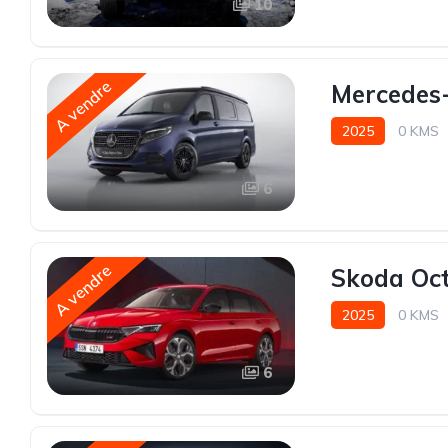
10
A vendre
Mercedes-
2025
0 KMS
6
A vendre
Skoda Oct
2025
0 KMS
6