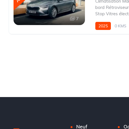
Climatisation Ma
bord Rétroviseur
Stop Vitres élec
7
2025
0 KMS
Neuf
Oc