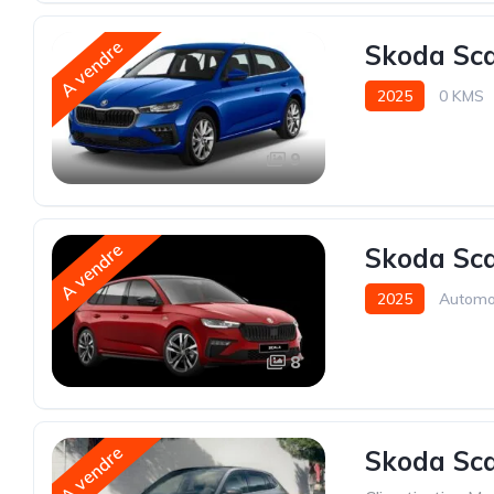
A vendre
Skoda Sca
2025
0 KMS
9
A vendre
Skoda Sca
2025
Automo
8
A vendre
Skoda Sca