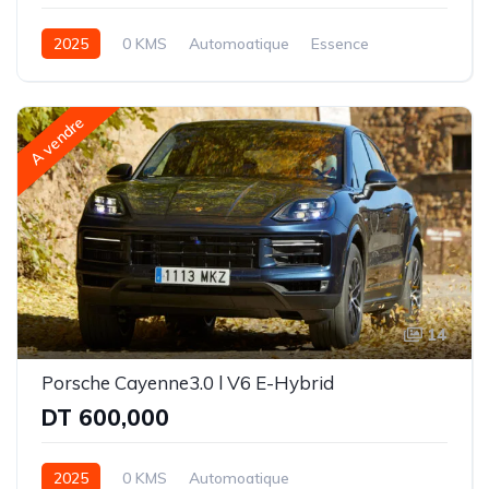
2025
0 KMS
Automoatique
Essence
Intégrale-8 rapports
A vendre
14
Porsche Cayenne3.0 l V6 E-Hybrid
DT 600,000
2025
0 KMS
Automoatique