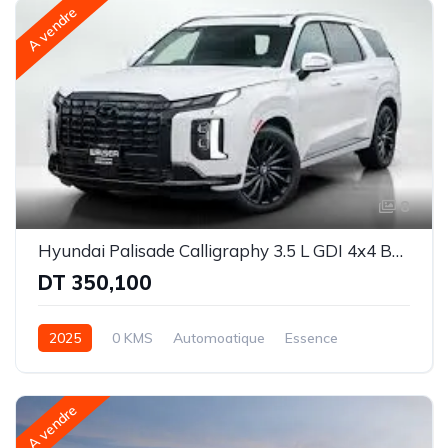
A vendre
8
Hyundai Palisade Calligraphy 3.5 L GDI 4x4 BVA
DT 350,100
2025
0 KMS
Automoatique
Essence
Intégrale-8 rapports
A vendre