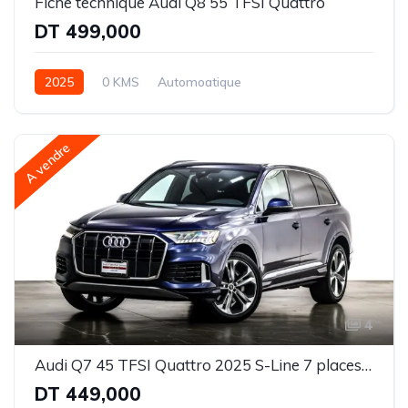
Fiche technique Audi Q8 55 TFSI Quattro
DT 499,000
2025
0 KMS
Automoatique
Essence | Hybride léger
Intégrale-8 rapports
A vendre
4
Audi Q7 45 TFSI Quattro 2025 S-Line 7 places BVA
DT 449,000