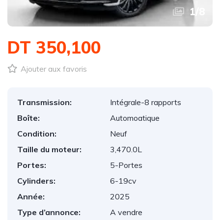
1
/
8
DT 350,100
Ajouter aux favoris
Transmission:
Intégrale-8 rapports
Boîte:
Automoatique
Condition:
Neuf
Taille du moteur:
3,470.0L
Portes:
5-Portes
Cylinders:
6-19cv
Année:
2025
Type d’annonce:
A vendre