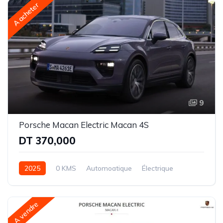
A acheter
9
Porsche Macan Electric Macan 4S
DT 370,000
2025
0 KMS
Automoatique
Électrique
Intégrale (AWD)
A vendre