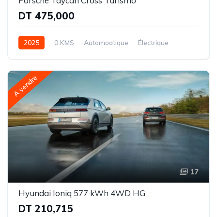
Porsche Taycan Cross Turismo
DT 475,000
2025
0 KMS
Automoatique
Électrique
Intégrale - 2 rapports
A vendre
17
Hyundai Ioniq 577 kWh 4WD HG
DT 210,715