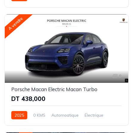
Intégrale - 2 rapports
A vendre
8
Porsche Macan Electric Macan Turbo
DT 438,000
2025
0 KMS
Automoatique
Électrique
Intégrale (AWD)