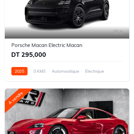
6
Porsche Macan Electric Macan
DT 295,000
2025
0 KMS
Automoatique
Électrique
Propulsion
A vendre