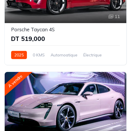
11
Porsche Taycan 4S
DT 519,000
2025
0 KMS
Automoatique
Électrique
Intégrale - 2 rapports
A vendre