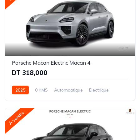
7
Porsche Macan Electric Macan 4
DT 318,000
2025
0 KMS
Automoatique
Électrique
Intégrale (AWD)
A vendre