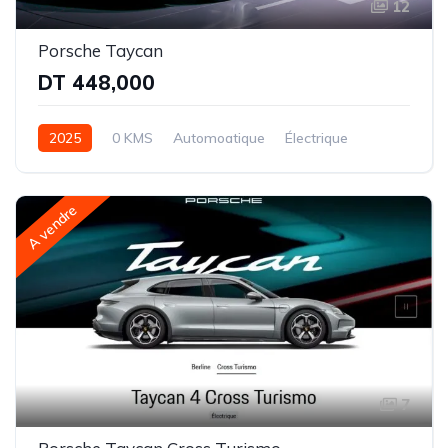
12
Porsche Taycan
DT 448,000
2025
0 KMS
Automoatique
Électrique
Propultion- 2 rapports
A vendre
7