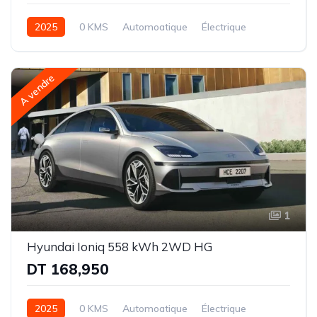
2025
0 KMS
Automoatique
Électrique
Intégrale (AWD)
A vendre
1
Hyundai Ioniq 558 kWh 2WD HG
DT 168,950
2025
0 KMS
Automoatique
Électrique