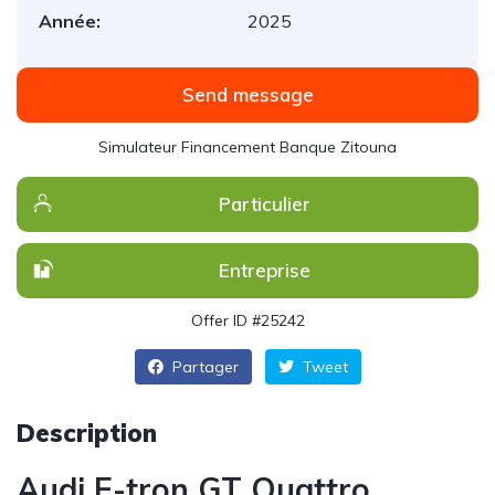
Année:
2025
Send message
Simulateur Financement Banque Zitouna
Particulier
Entreprise
Offer ID #25242
Partager
Tweet
Description
Audi E-tron GT Quattro