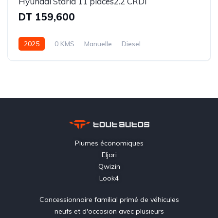
Hyundai Staria 11 places2.2 CRDI
DT 159,600
2025
0 KMS
Manuelle
Diesel
Traction avant (FWD)
Plumes économiques
Eljari
Qwizin
Look4
Concessionnaire familial primé de véhicules
neufs et d'occasion avec plusieurs