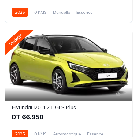
2025
0 KMS
Manuelle
Essence
Traction avant (FWD)
Vedette
1
Hyundai i20-1.2 L GLS Plus
DT 66,950
2025
0 KMS
Automoatique
Essence