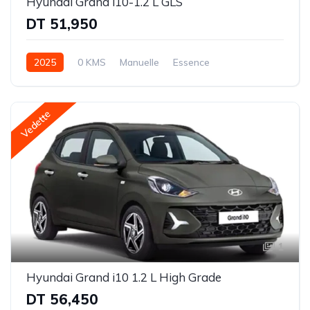
Hyundai Grand i10-1.2 L GLS
DT 51,950
2025
0 KMS
Manuelle
Essence
Traction avant (FWD)
Vedette
1
Hyundai Grand i10 1.2 L High Grade
DT 56,450