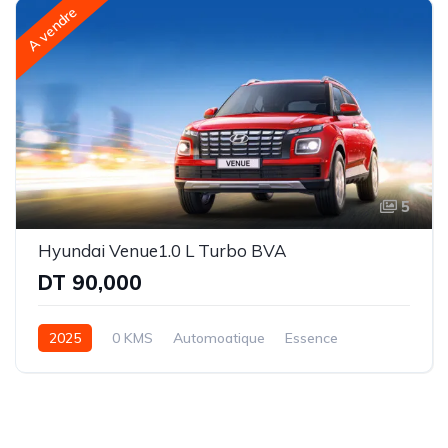
A vendre
5
Hyundai Venue1.0 L Turbo BVA
DT 90,000
2025
0 KMS
Automoatique
Essence
Intégrale (AWD)