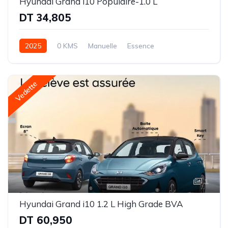
Hyundai Grand i10 Populaire-1.0 L
DT 34,805
2025
0 KMS
Manuelle
Essence
Traction avant (FWD)
Vedette
1
Hyundai Grand i10 1.2 L High Grade BVA
DT 60,950