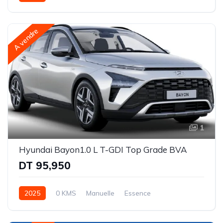
Intégrale (AWD)
A vendre
1
Hyundai Bayon1.0 L T-GDI Top Grade BVA
DT 95,950
2025
0 KMS
Manuelle
Essence
Traction avant (FWD)