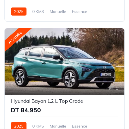
2025
0 KMS
Manuelle
Essence
Traction avant (FWD)
A vendre
1
Hyundai Bayon 1.2 L Top Grade
DT 84,950
2025
0 KMS
Manuelle
Essence