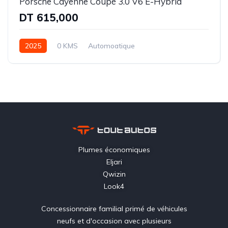
Porsche Cayenne Coupé 3.0 V6 E-Hybrid
DT 615,000
2025
0 KMS
Automoatique
Essence | Hybride rechargeable
Intégrale-8 rapports
Plumes économiques
Eljari
Qwizin
Look4
Concessionnaire familial primé de véhicules
neufs et d'occasion avec plusieurs