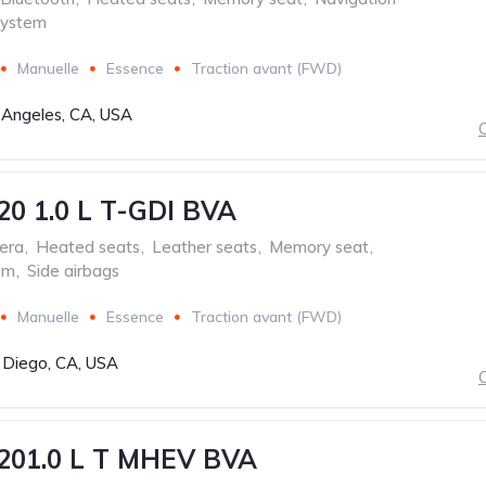
system
Manuelle
Essence
Traction avant (FWD)
 Angeles, CA, USA
C
20 1.0 L T-GDI BVA
era
,
Heated seats
,
Leather seats
,
Memory seat
,
em
,
Side airbags
Manuelle
Essence
Traction avant (FWD)
 Diego, CA, USA
C
i201.0 L T MHEV BVA