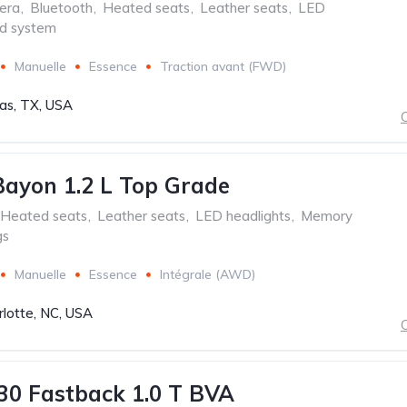
era
,
Bluetooth
,
Heated seats
,
Leather seats
,
LED
d system
Manuelle
Essence
Traction avant (FWD)
las, TX, USA
C
ayon 1.2 L Top Grade
Heated seats
,
Leather seats
,
LED headlights
,
Memory
gs
Manuelle
Essence
Intégrale (AWD)
rlotte, NC, USA
C
30 Fastback 1.0 T BVA