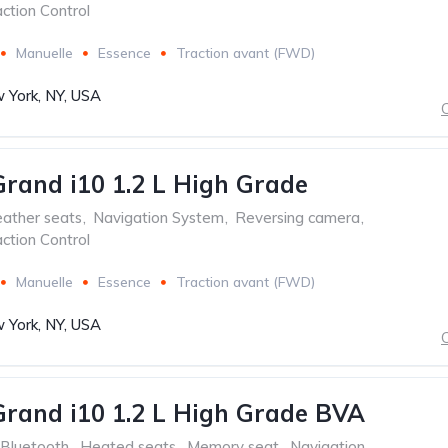
ction Control
Manuelle
Essence
Traction avant (FWD)
 York, NY, USA
C
rand i10 1.2 L High Grade
ather seats
,
Navigation System
,
Reversing camera
,
ction Control
Manuelle
Essence
Traction avant (FWD)
 York, NY, USA
C
rand i10 1.2 L High Grade BVA
Bluetooth
,
Heated seats
,
Memory seat
,
Navigation