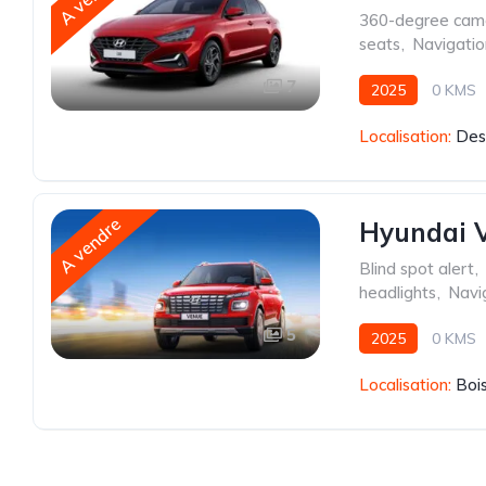
360-degree cam
seats
,
Navigati
7
2025
0 KMS
Localisation:
Des
A vendre
Hyundai 
Blind spot alert
,
headlights
,
Navi
5
2025
0 KMS
Localisation:
Boi