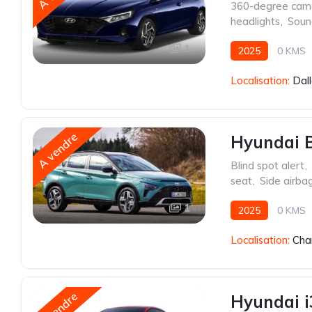
360-degree cam
headlights
,
Soun
1
2025
0 KMS
Localisation:
Dal
A vendre
Hyundai B
Blind spot alert
,
seat
,
Side airba
1
2025
0 KMS
Localisation:
Cha
A vendre
Hyundai i