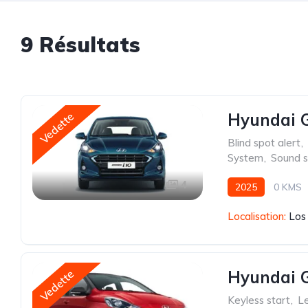
9 Résultats
Hyundai G
Vedette
Blind spot alert
,
System
,
Sound 
4
2025
0 KMS
Localisation:
Los
Hyundai G
Vedette
Keyless start
,
Le