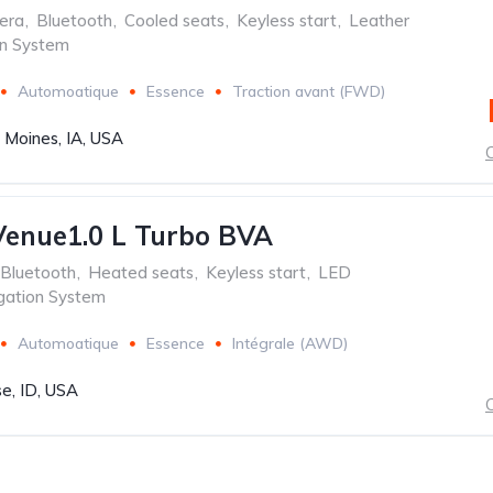
era
,
Bluetooth
,
Cooled seats
,
Keyless start
,
Leather
on System
Automoatique
Essence
Traction avant (FWD)
 Moines, IA, USA
C
Venue1.0 L Turbo BVA
Bluetooth
,
Heated seats
,
Keyless start
,
LED
gation System
Automoatique
Essence
Intégrale (AWD)
se, ID, USA
C