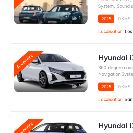
System
,
Sound 
1
2025
0 KMS
Localisation:
Los
A vendre
Hyundai i
360-degree cam
Navigation Syst
1
2025
0 KMS
Localisation:
San
A vendre
Hyundai 