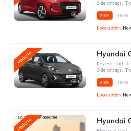
Side airbags
,
Tra
1
2025
0 KMS
Localisation:
New
Hyundai G
Vedette
Keyless start
,
Le
Side airbags
,
Tra
1
2025
0 KMS
Localisation:
New
Hyundai G
Vedette
Blind spot alert
,