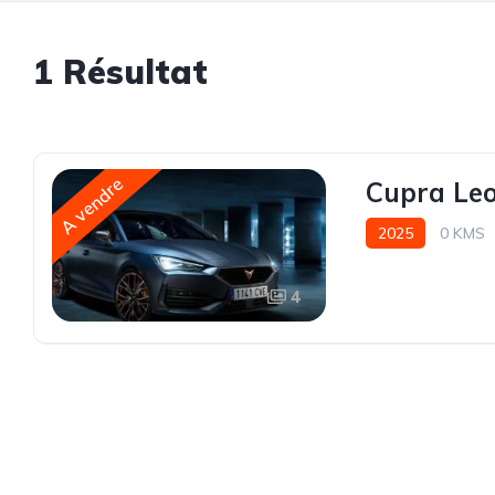
1 Résultat
A vendre
Cupra Leo
2025
0 KMS
4