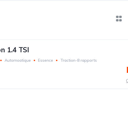
n 1.4 TSI
Automoatique
Essence
Traction-8 rapports
C