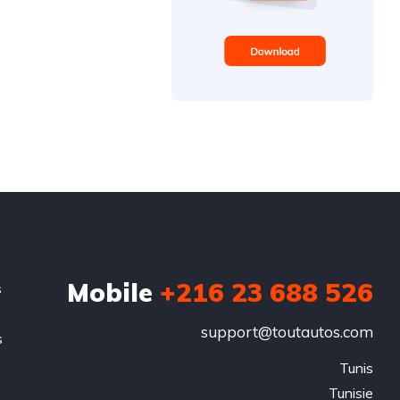
Mobile
+216 23 688 526
s
support@toutautos.com
s
.
Tunis

Tunisie