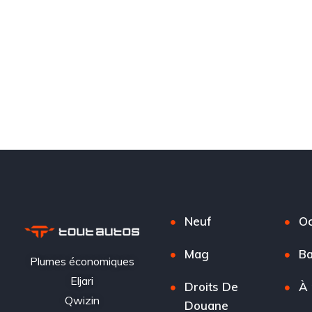
Neuf
Oc
Mag
Ba
Plumes économiques
Eljari
Droits De
À 
Qwizin
Douane