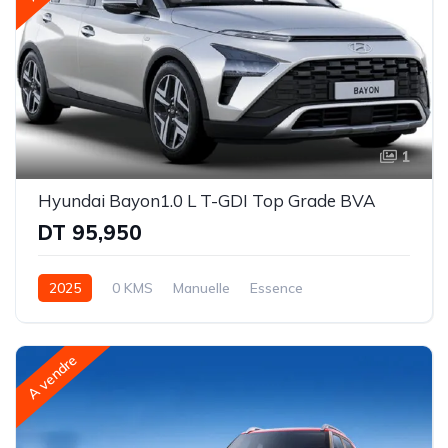
1
Hyundai Bayon1.0 L T-GDI Top Grade BVA
DT 95,950
2025
0 KMS
Manuelle
Essence
Traction avant (FWD)
A vendre