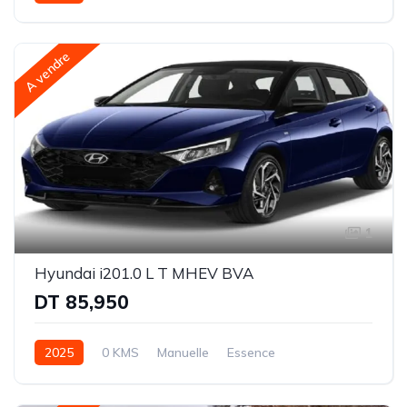
Traction avant (FWD)
A vendre
1
Hyundai i201.0 L T MHEV BVA
DT 85,950
2025
0 KMS
Manuelle
Essence
Traction avant (FWD)