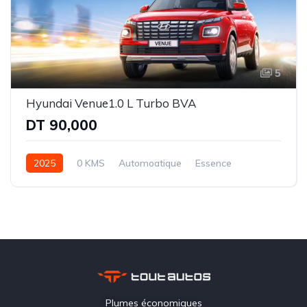
5
Hyundai Venue1.0 L Turbo BVA
DT 90,000
2025
0 KMS
Automoatique
Essence
Intégrale (AWD)
Plumes économiques