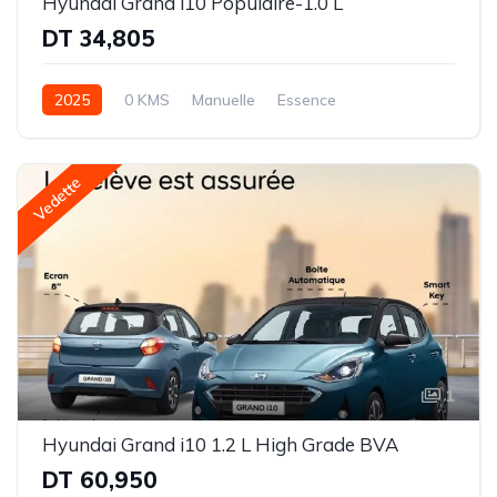
Hyundai Grand i10 Populaire-1.0 L
DT 34,805
2025
0 KMS
Manuelle
Essence
Traction avant (FWD)
Vedette
1
Hyundai Grand i10 1.2 L High Grade BVA
DT 60,950