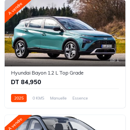
A vendre
1
Hyundai Bayon 1.2 L Top Grade
DT 84,950
2025
0 KMS
Manuelle
Essence
Intégrale (AWD)
A vendre