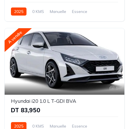
2025
0 KMS
Manuelle
Essence
Traction avant (FWD)
A vendre
1
Hyundai i20 1.0 L T-GDI BVA
DT 83,950
2025
0 KMS
Manuelle
Essence