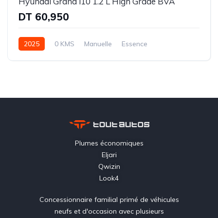
Hyundai Grand i10 1.2 L High Grade BVA
DT 60,950
2025
0 KMS
Manuelle
Essence
Traction avant (FWD)
Plumes économiques
Eljari
Qwizin
Look4
Concessionnaire familial primé de véhicules
neufs et d'occasion avec plusieurs