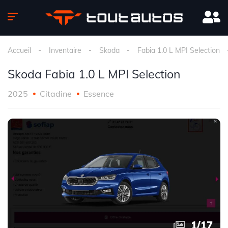
Accueil
Inventaire
Skoda
Fabia 1.0 L MPI Selection
Skoda Fabia 1.0 L MPI Selection
2025
Citadine
Essence
1
1
/
/
17
17