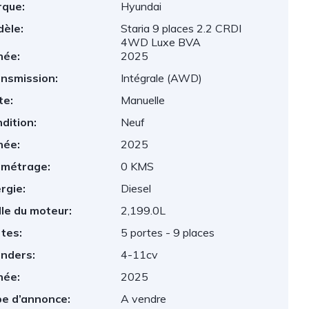
que:
Hyundai
èle:
Staria 9 places 2.2 CRDI
4WD Luxe BVA
née:
2025
nsmission:
Intégrale (AWD)
te:
Manuelle
dition:
Neuf
née:
2025
ométrage:
0 KMS
rgie:
Diesel
lle du moteur:
2,199.0L
tes:
5 portes - 9 places
inders:
4-11cv
née:
2025
e d’annonce:
A vendre