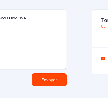
To
Con
Envoyer