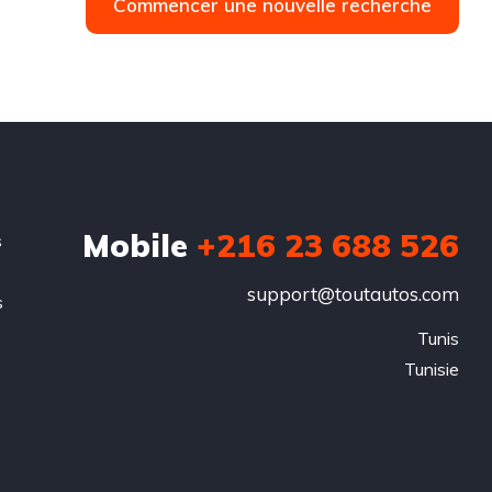
Commencer une nouvelle recherche
Mobile
+216 23 688 526
s
support@toutautos.com
s
.
Tunis

Tunisie