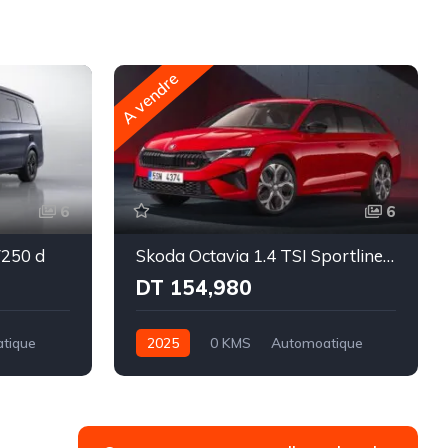
A vendre
6
6
V250 d
Skoda Octavia 1.4 TSI Sportline BVA
DT 154,980
tique
2025
0 KMS
Automoatique
rts
Essence
Traction-8 rapports