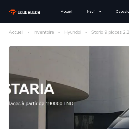
Accueil
Neuf
Occasi
Accueil
Inventaire
Hyundai
Staria 9 places 