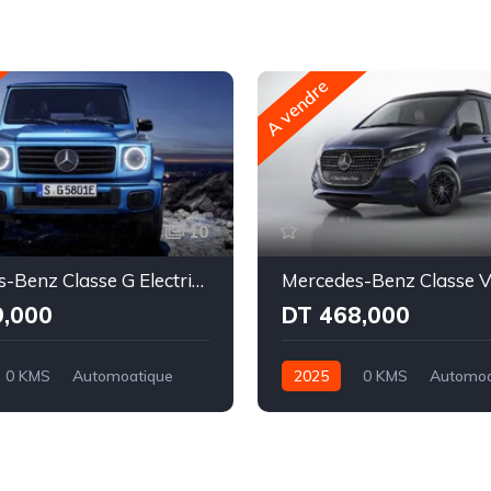
A vendre
10
Mercedes-Benz Classe G Electrique580 EQ AMG Line
Mercedes-Benz Classe 
9,000
DT 468,000
0 KMS
Automoatique
2025
0 KMS
Automoa
Intégale
Diesel
Propulsion - 9 rappo