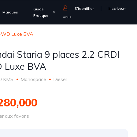
S'identifier
Inscrivez-
Guide
Marques
Pratique
vous
I 4WD Luxe BVA
dai Staria 9 places 2.2 CRDI
 Luxe BVA
0 KMS
Monospace
Diesel
280,000
r aux favoris