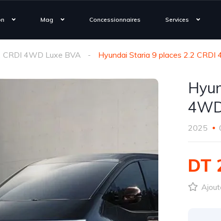
on
Mag
Concessionnaires
Services
2.2 CRDI 4WD Luxe BVA
Hyundai Staria 9 places 2.2 CRD
Hyun
4WD
2025
DT 
Ajoute