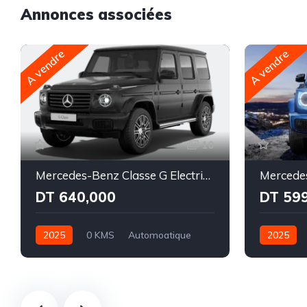
Annonces associées
A vendre
A vendre
10
Mercedes-Benz Classe G Electrique580 EQ AMG Line Superior
DT 640,000
DT 59
2025
0 KMS
Automoatique
2025
Électrique
Intégale
Électrique