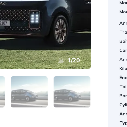
Mar
Mod
An
Tra
Boî
Con
An
1
/
20
Kil
Éne
Tai
Por
Cyl
An
Typ