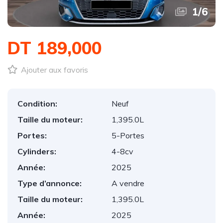
1
/
6
DT 189,000
Ajouter aux favoris
Condition:
Neuf
Taille du moteur:
1,395.0L
Portes:
5-Portes
Cylinders:
4-8cv
Année:
2025
Type d’annonce:
A vendre
Taille du moteur:
1,395.0L
Année:
2025