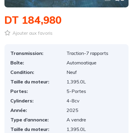
DT 184,980
Ajouter aux favoris
Transmission:
Traction-7 rapports
Boîte:
Automoatique
Condition:
Neuf
Taille du moteur:
1,395.0L
Portes:
5-Portes
Cylinders:
4-8cv
Année:
2025
Type d’annonce:
A vendre
Taille du moteur:
1,395.0L