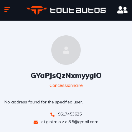
GYaPJsQzNxmyyglO
Concessionnaire
No address found for the specified user.
9617453625
c.i.gini.m.o.z.e.8.5@gmail.com