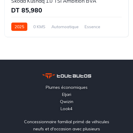
Skoda Kushaq 1.0 TSI Ambition BVA
DT 85,980
2025
0 KMS
Automoatique
Essence
Traction-6 rapports
Plumes économiques
Eljari
Qwizin
Look4
Concessionnaire familial primé de véhicules
neufs et d'occasion avec plusieurs