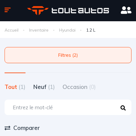
Accueil
Inventaire
Hyundai
1.2 L
Filtres (2)
Tout
(1)
Neuf
(1)
Occasion
(0)
Comparer