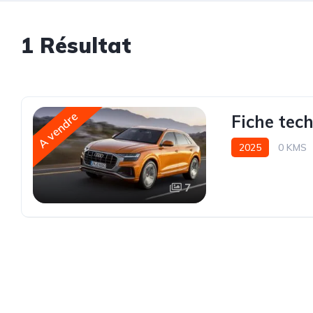
1 Résultat
A vendre
Fiche tec
2025
0 KMS
Intégrale-8 rappo
7