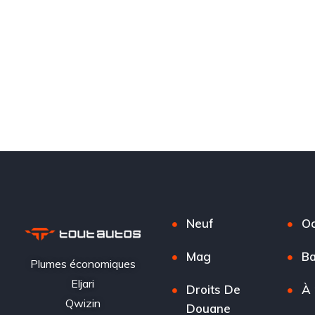
Neuf
Oc
Mag
Ba
Plumes économiques
Eljari
Droits De
À 
Qwizin
Douane