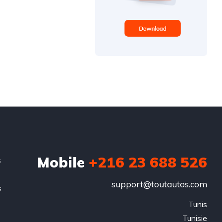
Mobile
+216 23 688 526
s
support@toutautos.com
s
.
Tunis

Tunisie