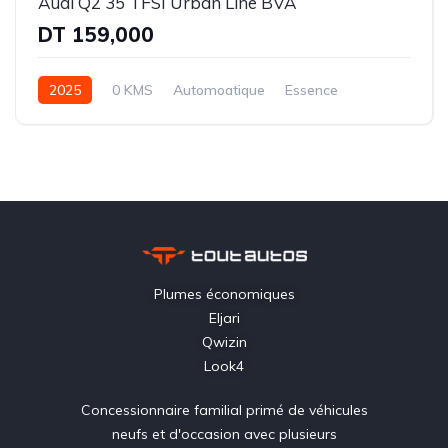
Audi Q2 35 TFSI Urban Line BVA
DT 159,000
2025
0 KMS
Automoatique
Essence
Traction-8 rapports
Plumes économiques
Eljari
Qwizin
Look4
Concessionnaire familial primé de véhicules
neufs et d'occasion avec plusieurs