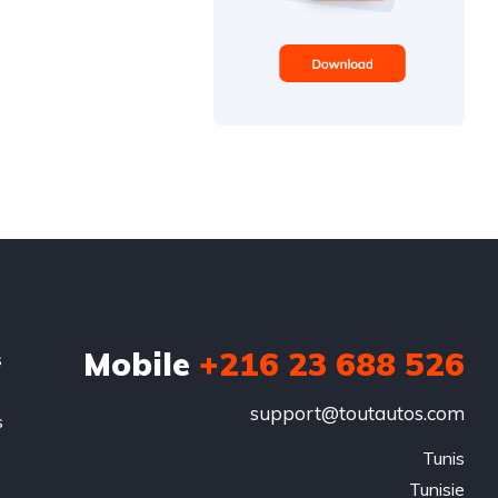
Mobile
+216 23 688 526
s
support@toutautos.com
s
.
Tunis

Tunisie