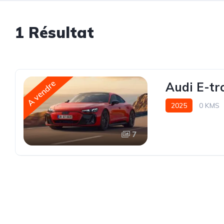
1 Résultat
A vendre
Audi E-tr
2025
0 KMS
7