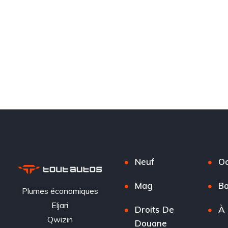
Neuf
Oc
Mag
Ba
Plumes économiques
Eljari
Droits De
À 
Qwizin
Douane