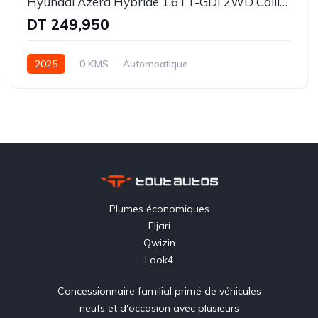
Hyundai Azera Hybride 1.6 l T-GDI 2WD Calligraphy BVA 6
DT 249,950
2025
0 KMS
Automoatique
Essence | Hybride
Traction-6 rapports
Plumes économiques
Eljari
Qwizin
Look4
Concessionnaire familial primé de véhicules
neufs et d'occasion avec plusieurs