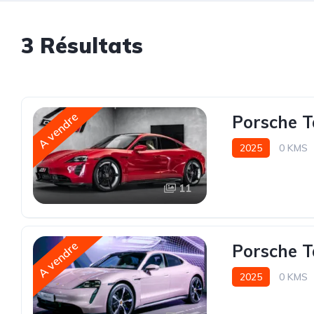
3 Résultats
A vendre
Porsche T
2025
0 KMS
11
A vendre
Porsche 
2025
0 KMS