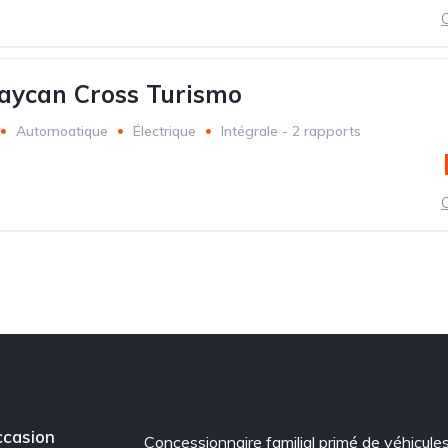
C
aycan Cross Turismo
Automoatique
Électrique
Intégrale - 2 rapports
C
casion
Concessionnaire familial primé de véhicule