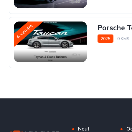
12
A vendre
Porsche T
2025
0 KMS
7
Neuf
Oc