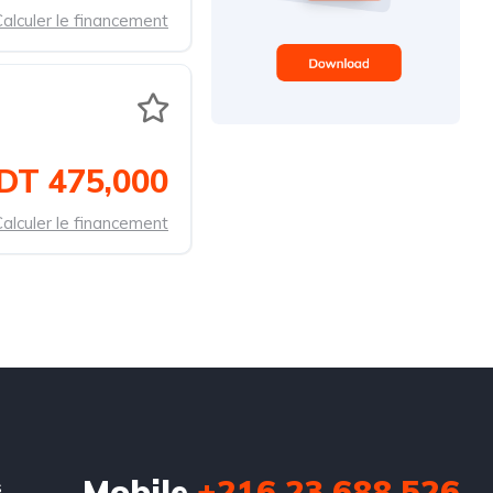
alculer le financement
DT 475,000
alculer le financement
Mobile
+216 23 688 526
s