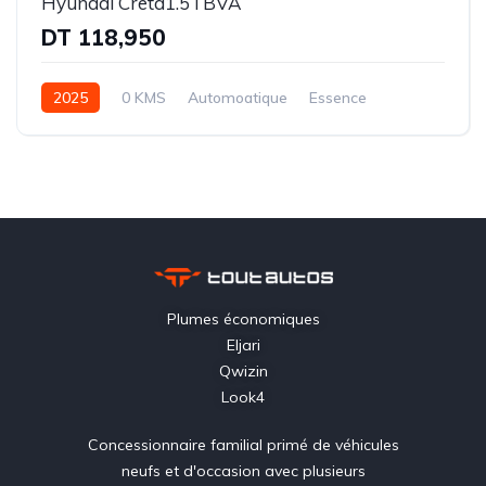
Hyundai Creta1.5 l BVA
DT 118,950
2025
0 KMS
Automoatique
Essence
Traction avant (FWD)
Plumes économiques
Eljari
Qwizin
Look4
Concessionnaire familial primé de véhicules
neufs et d'occasion avec plusieurs