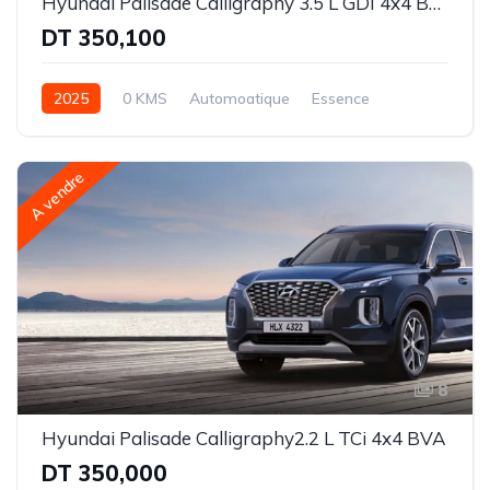
Hyundai Palisade Calligraphy 3.5 L GDI 4x4 BVA
DT 350,100
2025
0 KMS
Automoatique
Essence
Intégrale-8 rapports
A vendre
8
Hyundai Palisade Calligraphy2.2 L TCi 4x4 BVA
DT 350,000