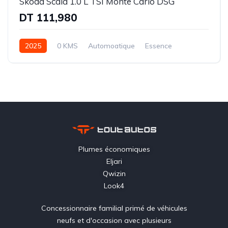
Skoda Scala 1.0 L TSI Monte Carlo DSG
DT 111,980
2025
0 KMS
Automoatique
Essence
Plumes économiques
Eljari
Qwizin
Look4
Concessionnaire familial primé de véhicules
neufs et d'occasion avec plusieurs